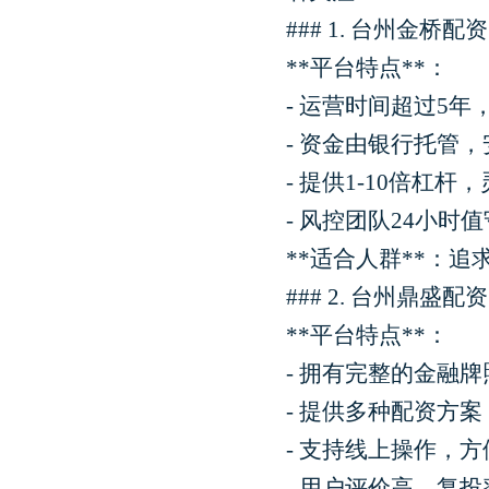
### 1. 台州金桥配资
**平台特点**：
- 运营时间超过5
- 资金由银行托管
- 提供1-10倍杠杆
- 风控团队24小时
**适合人群**：
### 2. 台州鼎盛配资
**平台特点**：
- 拥有完整的金融
- 提供多种配资方
- 支持线上操作，
- 用户评价高，复投