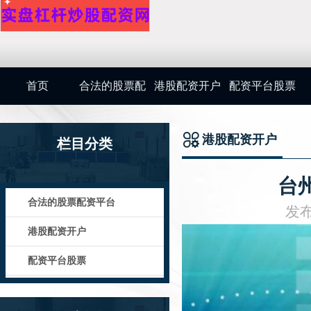
首页
合法的股票配
港股配资开户
配资平台股票
资平台
港股配资开户
栏目分类
台
合法的股票配资平台
发布
港股配资开户
配资平台股票