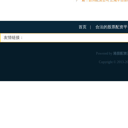
首页
|
合法的股票配资
友情链接：
Powered by
港股配资
Copyright
© 2013-2