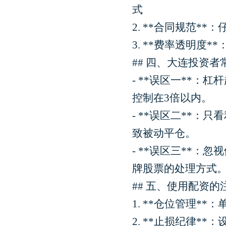
式
2. **合同规范
3. **费率透明度
## 四、大连投资者
- **误区一**
控制在3倍以内。
- **误区二**
致被动平仓。
- **误区三**
牌股票的处理方式
## 五、使用配资的
1. **仓位管理*
2. **止损纪律*