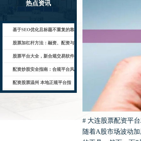
热点资讯
基于SEO优化且标题不重复的靠
谱配资网站推荐（内）：
股票加杠杆方法：融资、配资与
期权策略详解
股票平台大全，新合规交易软件
推荐
配资炒股安全指南：合规平台风
控技巧
配资股票温州 本地正规平台指
南
# 大连股票配资平
随着A股市场波动