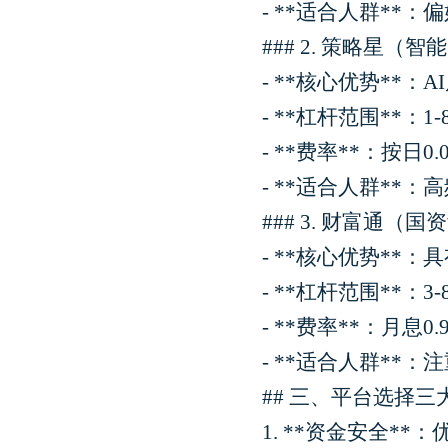
- **适合人群*
### 2. 策略星（
- **核心优势**
- **杠杆范围**：
- **费率**：按日0
- **适合人群**
### 3. 财富通（国
- **核心优势*
- **杠杆范围**：
- **费率**：月息
- **适合人群*
## 三、平台选择三
1. **资金安全