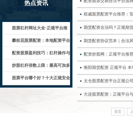
配资股票交易合法平台选
热点资讯
权威股票配资平台推荐：
期货配资合法吗？正规期
股票杠杆网址大全·正规平台推
荐
攀枝花股票配资：本地配资平台
期货配资协议范本｜合法
与风控指南
配资股票盈利技巧：杠杆操作与
配资炒股网：正规平台推
风控策略
炒股杠杆倍数上限：最高可加多
衡阳期货配资 正规平台 
少倍？
股票平台哪个好？十大正规安全
太仓股票配资平台正规公
平台推荐
大连股票配资：正规平台
首页