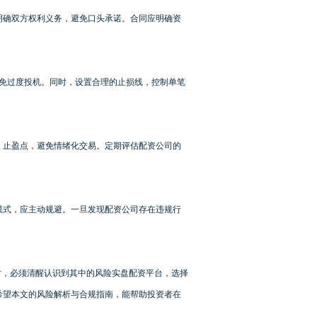
明确双方权利义务，避免口头承诺。合同应明确资
避免过度投机。同时，设置合理的止损线，控制单笔
、止盈点，避免情绪化交易。定期评估配资公司的
模式，应主动规避。一旦发现配资公司存在违规行
时，必须清醒认识到其中的风险实盘配资平台，选择
希望本文的风险解析与合规指南，能帮助投资者在