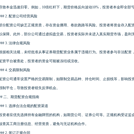
导致本金迅速归零。例如，10倍杠杆下，期货价格反向波动10%，投资者本金即全部
### 2. 配资公司经营风险
部分配资公司缺乏正规资质，存在资金挪用、卷款跑路等风险。投资者将资金存入配
以保障。此外，部分公司通过虚拟盘交易，投资者实际并未进入真实期货市场，盈利
### 3. 法律合规风险
根据相关法规，未经批准从事证券期货配资业务属于违规行为。投资者参与非法配资
配资平台被查处，投资者的资金可能被冻结或没收。
### 4. 交易限制风险
配资公司通常设置严格的交易限制，如限制交易品种、持仓时间、止损线等，影响投
强制平仓，导致投资者错失反弹机会。
## 二、期货配资合规指南
### 1. 选择合法合规的配资渠道
投资者应优先选择持有金融牌照的机构，如期货公司、证券公司等。正规机构受证监
核查其工商注册信息、经营资质，避免与无证机构合作。
### 2. 签订正规合同